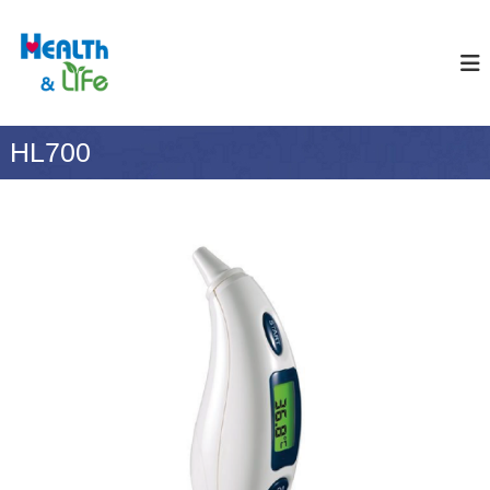
S
k
合
H
E
i
世
A
p
生
L
t
醫
T
o
H
科
HL700
c
&
技
o
L
股
I
n
F
t
份
E
e
有
n
限
t
公
司