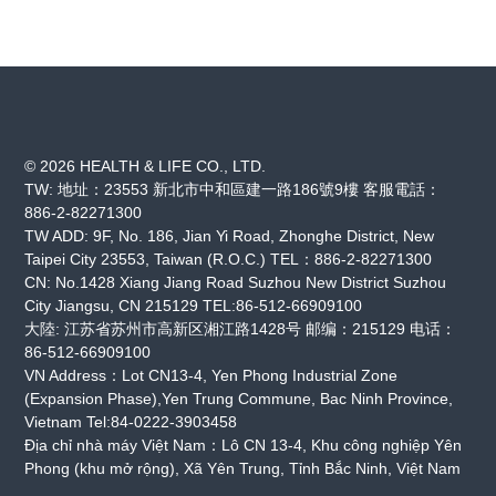
© 2026 HEALTH & LIFE CO., LTD.
TW: 地址：23553 新北市中和區建一路186號9樓 客服電話：
886-2-82271300
TW ADD: 9F, No. 186, Jian Yi Road, Zhonghe District, New
Taipei City 23553, Taiwan (R.O.C.) TEL：886-2-82271300
CN: No.1428 Xiang Jiang Road Suzhou New District Suzhou
City Jiangsu, CN 215129 TEL:86-512-66909100
大陸: 江苏省苏州市高新区湘江路1428号 邮编：215129 电话：
86-512-66909100
VN Address：Lot CN13-4, Yen Phong Industrial Zone
(Expansion Phase),Yen Trung Commune, Bac Ninh Province,
Vietnam Tel:84-0222-3903458
Địa chỉ nhà máy Việt Nam：Lô CN 13-4, Khu công nghiệp Yên
Phong (khu mở rộng), Xã Yên Trung, Tỉnh Bắc Ninh, Việt Nam